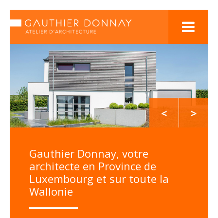

<
>
Gauthier Donnay, votre
architecte en Province de
Luxembourg et sur toute la
Wallonie